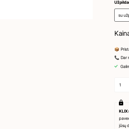
Užpilda
su už
Kain
📦 Pris
📞 Dar n
Gali
KLIX
paved
jūsų 