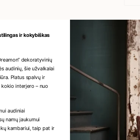
tilingas ir kokybiškas
„Dreamon“ dekoratyvinių
s audinių, šie užvalkalai
ūra. Platus spalvų ir
t kokio interjero – nuo
ui audiniai
 jūsų namų jaukumui
kų kambariui, taip pat ir