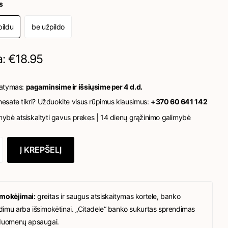
s
pildu
be užpildo
a: €18.95
tatymas:
pagaminsime ir išsiųsime per 4 d.d.
esate tikri? Užduokite visus rūpimus klausimus:
+370 60 641 142
mybė atsiskaityti gavus prekes | 14 dienų grąžinimo galimybė
Į KREPŠELĮ
 mokėjimai:
greitas ir saugus atsiskaitymas kortele, banko
imu arba išsimokėtinai. „Citadele“ banko sukurtas sprendimas
duomenų apsaugai.