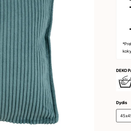
*Pre
koky
DEKO P
Dydis
45x4