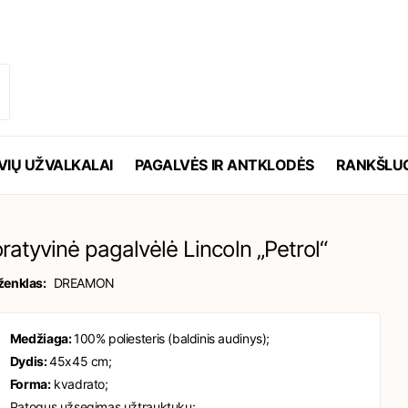
VIŲ UŽVALKALAI
PAGALVĖS IR ANTKLODĖS
RANKŠLUO
ratyvinė pagalvėlė Lincoln „Petrol“
ženklas:
DREAMON
Medžiaga:
100% poliesteris (baldinis audinys);
Dydis:
45x45 cm;
Forma:
kvadrato;
Patogus užsegimas užtrauktuku;