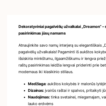
Dekoratyviniai pagalvėlių užvalkalai „Dreamon“ – s
pasirinkimas jūsų namams
Atnaujinkite savo namų interjerą su elegantiškais 
pagalvėlių užvalkalais! Pagaminti iš aukštos kokybė
išsiskiria minkštumu, ilgaamžiškumu ir lengva prieži
raštų pasirinkimas leidžia lengvai priderinti prie be
modernaus iki klasikinio stiliaus.
Medžiaga:
aukštos kokybės ir malonūs lytėjim
Dizainas:
įvairūs raštai ir spalvos, pritaikyti
Naudojimas:
tinka svetainei, miegamajam, vai
lauko erdvėms