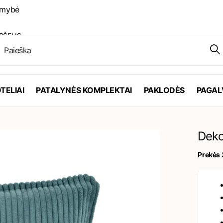
ykdytų užsakymų
PŠELIS
TELIAI
PATALYNĖS KOMPLEKTAI
PAKLODĖS
PAGAL
Deko
Prekės 