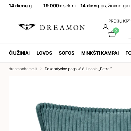
14 dienų
grąžinimo galimybė
19 000+
sėkmingai įvykdytų užsakymų
19 000+
sėkmingai įv
PREKIŲ KRE
0
ČIUŽINIAI
LOVOS
SOFOS
MINKŠTI KAMPAI
FO
dreamonhome.lt
Dekoratyvinė pagalvėlė Lincoln „Petrol“