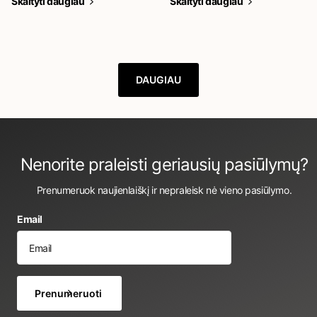
Skaityti daugiau
Skaityti daugiau
DAUGIAU
Nenorite praleisti geriausių pasiūlymų?
Prenumeruok naujienlaiškį ir nepraleisk nė vieno pasiūlymo.
Email
Prenumeruoti