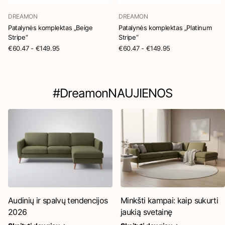
DREAMON
DREAMON
Patalynės komplektas „Beige
Patalynės komplektas „Platinum
Stripe“
Stripe“
€60.47
- €149.95
€60.47
- €149.95
#DreamonNAUJIENOS
Audinių ir spalvų tendencijos
Minkšti kampai: kaip sukurti
2026
jaukią svetainę