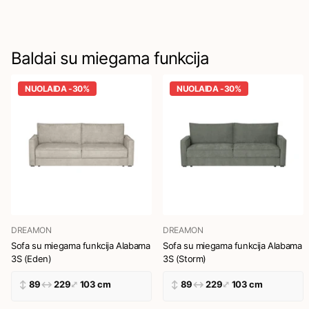
Baldai su miegama funkcija
NUOLAIDA -30%
NUOLAIDA -30%
+4
DREAMON
DREAMON
Sofa su miegama funkcija Alabama
Sofa su miegama funkcija Alabama
3S (Eden)
3S (Storm)
↕
89
↔
229
⤢
103 cm
↕
89
↔
229
⤢
103 cm