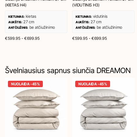
(KIETAS H4)
(VIDUTINIS H3)
kietas
vidutinis
KIETUMAS:
KIETUMAS:
27 cm
27 cm
AUKŠTIS:
AUKŠTIS:
be atčiužinimo
be atčiužinimo
ANTČIUŽINIS:
ANTČIUŽINIS:
€599.95
- €699.95
€599.95
- €699.95
Švelniausius sapnus siunčia DREAMON
NUOLAIDA -45%
NUOLAIDA -45%