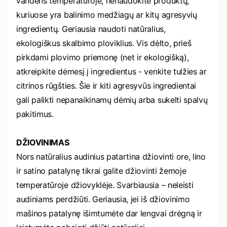
vandens temperatūroje, nenaudokite produktų,
kuriuose yra balinimo medžiagų ar kitų agresyvių
ingredientų. Geriausia naudoti natūralius,
ekologiškus skalbimo ploviklius. Vis dėlto, prieš
pirkdami plovimo priemonę (net ir ekologišką),
atkreipkite dėmesį į ingredientus - venkite tulžies ar
citrinos rūgšties. Šie ir kiti agresyvūs ingredientai
gali palikti nepanaikinamų dėmių arba sukelti spalvų
pakitimus.
DŽIOVINIMAS
Nors natūralius audinius patartina džiovinti ore, lino
ir satino patalynę tikrai galite džiovinti žemoje
temperatūroje džiovyklėje. Svarbiausia – neleisti
audiniams perdžiūti. Geriausia, jei iš džiovinimo
mašinos patalynę išimtumėte dar lengvai drėgną ir