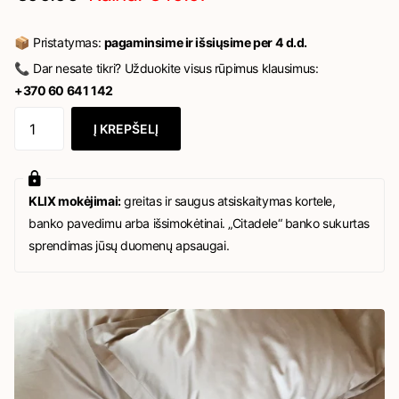
📦 Pristatymas:
pagaminsime ir išsiųsime per 4 d.d.
📞 Dar nesate tikri? Užduokite visus rūpimus klausimus:
+370 60 641 142
Į KREPŠELĮ
KLIX mokėjimai:
greitas ir saugus atsiskaitymas kortele,
banko pavedimu arba išsimokėtinai. „Citadele“ banko sukurtas
sprendimas jūsų duomenų apsaugai.