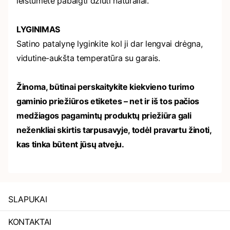
leistumėte pabaigti džiūti natūraliai.
LYGINIMAS
Satino patalynę lyginkite kol ji dar lengvai drėgna,
vidutine-aukšta temperatūra su garais.
Žinoma, būtinai perskaitykite kiekvieno turimo
gaminio priežiūros etiketes – net ir iš tos pačios
medžiagos pagamintų produktų priežiūra gali
neženkliai skirtis tarpusavyje, todėl pravartu žinoti,
kas tinka būtent jūsų atveju.
SLAPUKAI
KONTAKTAI