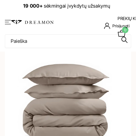
19 000+
sėkmingai įvykdytų užsakymų
PREKIŲ K
Prisijungti
0
NUOLAIDA -50%