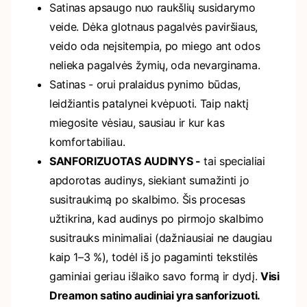
Satinas apsaugo nuo raukšlių susidarymo
veide. Dėka glotnaus pagalvės paviršiaus,
veido oda neįsitempia, po miego ant odos
nelieka pagalvės žymių, oda nevarginama.
Satinas - orui pralaidus pynimo būdas,
leidžiantis patalynei kvėpuoti. Taip naktį
miegosite vėsiau, sausiau ir kur kas
komfortabiliau.
SANFORIZUOTAS AUDINYS -
tai specialiai
apdorotas audinys, siekiant sumažinti jo
susitraukimą po skalbimo. Šis procesas
užtikrina, kad audinys po pirmojo skalbimo
susitrauks minimaliai (dažniausiai ne daugiau
kaip 1–3 %), todėl iš jo pagaminti tekstilės
gaminiai geriau išlaiko savo formą ir dydį.
Visi
Dreamon satino audiniai yra sanforizuoti.