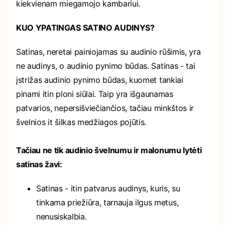
kiekvienam miegamojo kambariui.
KUO YPATINGAS SATINO AUDINYS?
Satinas, neretai painiojamas su audinio rūšimis, yra
ne audinys, o audinio pynimo būdas. Satinas - tai
įstrižas audinio pynimo būdas, kuomet tankiai
pinami itin ploni siūlai. Taip yra išgaunamas
patvarios, nepersišviečiančios, tačiau minkštos ir
švelnios it šilkas medžiagos pojūtis.
Tačiau ne tik audinio švelnumu ir malonumu lytėti
satinas žavi:
Satinas - itin patvarus audinys, kuris, su
tinkama priežiūra, tarnauja ilgus metus,
nenusiskalbia.