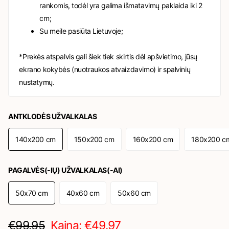
rankomis, todėl yra galima išmatavimų paklaida iki 2
cm;
Su meile pasiūta Lietuvoje;
*Prekės atspalvis gali šiek tiek skirtis dėl apšvietimo, jūsų
ekrano kokybės (nuotraukos atvaizdavimo) ir spalvinių
nustatymų.
ANTKLODĖS UŽVALKALAS
140x200 cm
150x200 cm
160x200 cm
180x200 c
PAGALVĖS(-IŲ) UŽVALKALAS(-AI)
50x70 cm
40x60 cm
50x60 cm
€99.95
Kaina: €49.97