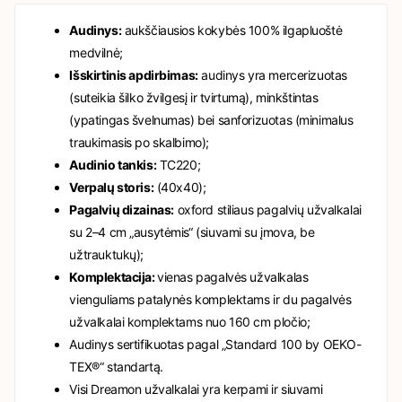
Audinys:
aukščiausios kokybės 100% ilgapluoštė
medvilnė;
Išskirtinis apdirbimas:
audinys yra mercerizuotas
(suteikia šilko žvilgesį ir tvirtumą), minkštintas
(ypatingas švelnumas) bei sanforizuotas (minimalus
traukimasis po skalbimo);
Audinio tankis:
TC220;
Verpalų storis:
(40x40);
Pagalvių dizainas:
oxford stiliaus pagalvių užvalkalai
su 2–4 cm „ausytėmis“ (siuvami su įmova, be
užtrauktukų);
Komplektacija:
vienas pagalvės užvalkalas
vienguliams patalynės komplektams ir du pagalvės
užvalkalai komplektams nuo 160 cm pločio;
Audinys sertifikuotas pagal „Standard 100 by OEKO-
TEX®“ standartą.
Visi Dreamon užvalkalai yra kerpami ir siuvami