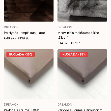
DREAMON
DREAMON
Patalynės komplektas „Latte“
Medvilninis rankšluostis Rice
„Silver“
€49.97
- €139.95
€14.82
- €17.57
NUOLAIDA -35%
NUOLAIDA -35%
DREAMON
DREAMON
Paklodė su guma „Latte“
Paklodė su guma „Cappuccino“