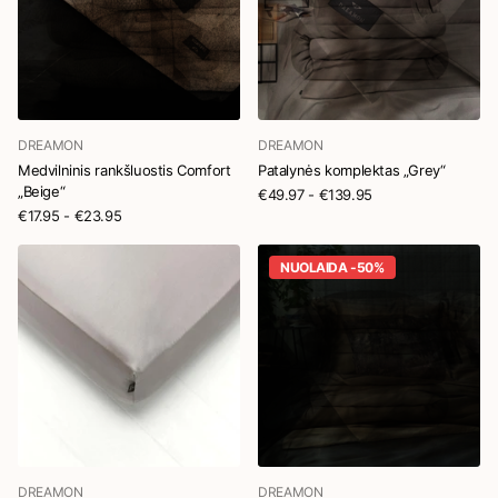
DREAMON
DREAMON
Medvilninis rankšluostis Comfort
Patalynės komplektas „Grey“
„Beige“
€49.97
- €139.95
€17.95
- €23.95
NUOLAIDA -50%
DREAMON
DREAMON