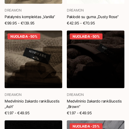
DREAMON
DREAMON
Patalynės komplektas „Vanilla“
Paklodė su guma „Dusty Rose“
€99.95
- €139.95
€42.95
- €70.95
NUOLAIDA -50%
NUOLAIDA -50%
DREAMON
DREAMON
Medvilninio žakardo rankšluostis
Medvilninio žakardo rankšluostis
„Ash“
„Brown“
€1.97
- €49.95
€1.97
- €49.95
NUOLAIDA -25%