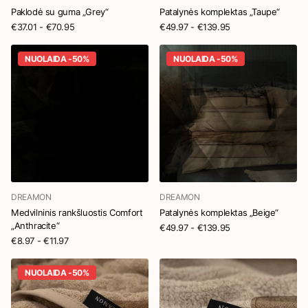
Paklodė su guma „Grey“
Patalynės komplektas „Taupe“
€37.01
- €70.95
€49.97
- €139.95
NUOLAIDA -50%
NUOLAIDA -50%
DREAMON
DREAMON
Medvilninis rankšluostis Comfort
Patalynės komplektas „Beige“
„Anthracite“
€49.97
- €139.95
€8.97
- €11.97
NUOLAIDA -50%