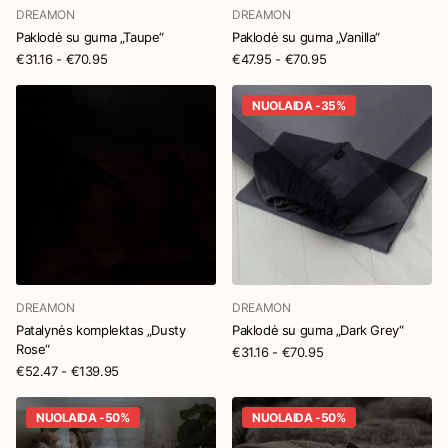
DREAMON
DREAMON
Paklodė su guma „Taupe“
Paklodė su guma „Vanilla“
€31.16
- €70.95
€47.95
- €70.95
NUOLAIDA -35%
DREAMON
DREAMON
Patalynės komplektas „Dusty
Paklodė su guma „Dark Grey“
Rose“
€31.16
- €70.95
€52.47
- €139.95
NUOLAIDA -50%
NUOLAIDA -50%