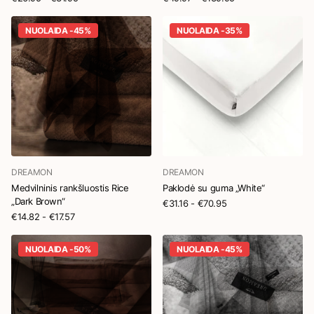
NUOLAIDA -45%
NUOLAIDA -35%
DREAMON
DREAMON
Medvilninis rankšluostis Rice
Paklodė su guma „White“
„Dark Brown“
€31.16
- €70.95
€14.82
- €17.57
NUOLAIDA -50%
NUOLAIDA -45%