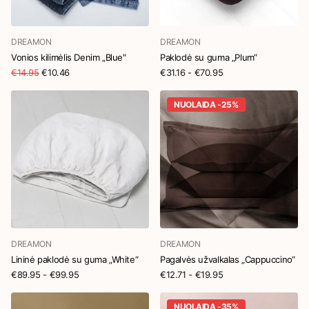
DREAMON
DREAMON
Vonios kilimėlis Denim „Blue"
Paklodė su guma „Plum“
€14.95
€10.46
€31.16
- €70.95
NUOLAIDA -25%
DREAMON
DREAMON
Lininė paklodė su guma „White“
Pagalvės užvalkalas „Cappuccino“
€89.95
- €99.95
€12.71
- €19.95
NUOLAIDA -35%