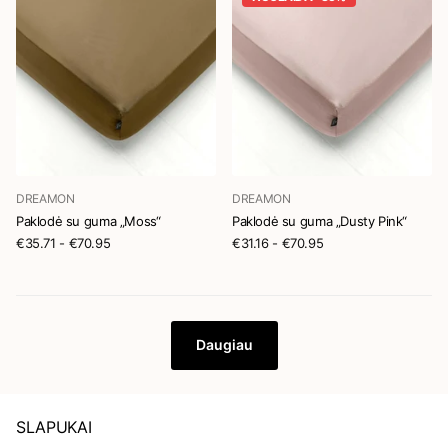
DREAMON
DREAMON
Paklodė su guma „Moss“
Paklodė su guma „Dusty Pink“
€35.71
- €70.95
€31.16
- €70.95
Daugiau
SLAPUKAI