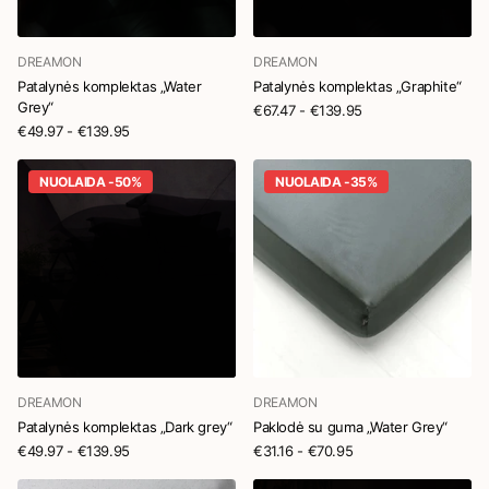
DREAMON
DREAMON
Patalynės komplektas „Water
Patalynės komplektas „Graphite“
Grey“
€67.47
- €139.95
€49.97
- €139.95
NUOLAIDA -50%
NUOLAIDA -35%
DREAMON
DREAMON
Patalynės komplektas „Dark grey“
Paklodė su guma „Water Grey“
€49.97
- €139.95
€31.16
- €70.95