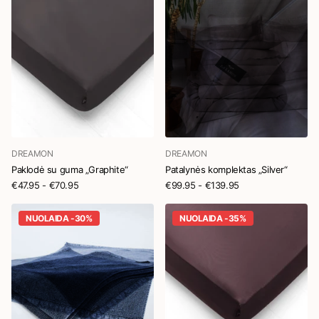
DREAMON
DREAMON
Paklodė su guma „Graphite“
Patalynės komplektas „Silver“
€47.95
- €70.95
€99.95
- €139.95
NUOLAIDA -30%
NUOLAIDA -35%