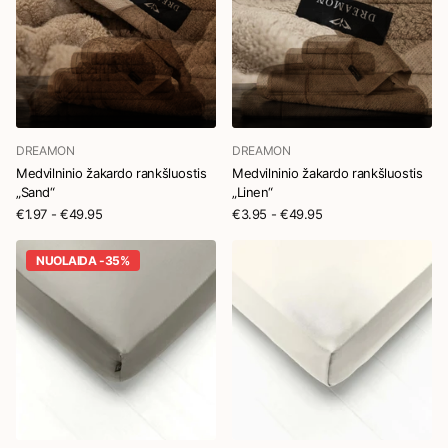
DREAMON
DREAMON
Medvilninio žakardo rankšluostis
Medvilninio žakardo rankšluostis
„Sand“
„Linen“
€1.97
- €49.95
€3.95
- €49.95
NUOLAIDA -35%