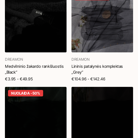
DREAMON
DREAMON
Medvilninio žakardo rankšluostis
Lininis patalynės komplektas
„Black“
„Grey“
€3.95
- €49.95
€104.96
- €142.46
NUOLAIDA -50%