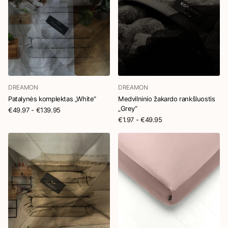
DREAMON
DREAMON
Patalynės komplektas „White“
Medvilninio žakardo rankšluostis
„Grey“
€49.97
- €139.95
€1.97
- €49.95