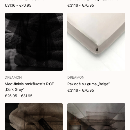
€31.16
- €70.95
€31.16
- €70.95
DREAMON
DREAMON
Medvilninis rankšluostis RICE
Paklodė su guma „Beige“
„Dark Grey“
€31.16
- €70.95
€26.95
- €31.95