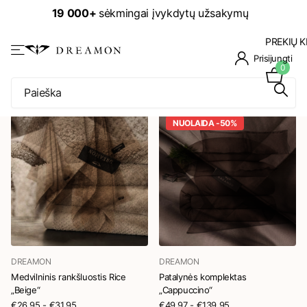
19 000+
sėkmingai įvykdytų užsakymų
PREKIŲ K
Prisijungti
0
NUOLAIDA -50%
DREAMON
DREAMON
Medvilninis rankšluostis Rice
Patalynės komplektas
„Beige“
„Cappuccino“
€26.95
- €31.95
€49.97
- €139.95