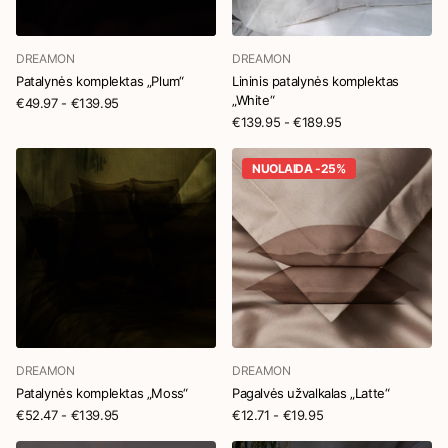
DREAMON
DREAMON
Patalynės komplektas „Plum“
Lininis patalynės komplektas
„White“
€49.97
- €139.95
€139.95
- €189.95
NUOLAIDA -25%
DREAMON
DREAMON
Patalynės komplektas „Moss“
Pagalvės užvalkalas „Latte“
€52.47
- €139.95
€12.71
- €19.95