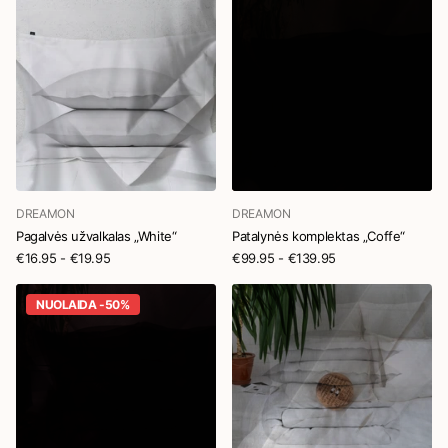
DREAMON
DREAMON
Pagalvės užvalkalas „White“
Patalynės komplektas „Coffe“
€16.95
- €19.95
€99.95
- €139.95
NUOLAIDA -50%