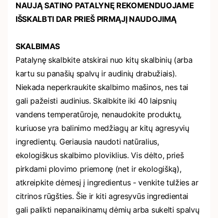
NAUJĄ SATINO PATALYNĘ REKOMENDUOJAME
IŠSKALBTI DAR PRIEŠ PIRMĄJĮ NAUDOJIMĄ
SKALBIMAS
Patalynę skalbkite atskirai nuo kitų skalbinių (arba
kartu su panašių spalvų ir audinių drabužiais).
Niekada neperkraukite skalbimo mašinos, nes tai
gali pažeisti audinius. Skalbkite iki 40 laipsnių
vandens temperatūroje, nenaudokite produktų,
kuriuose yra balinimo medžiagų ar kitų agresyvių
ingredientų. Geriausia naudoti natūralius,
ekologiškus skalbimo ploviklius. Vis dėlto, prieš
pirkdami plovimo priemonę (net ir ekologišką),
atkreipkite dėmesį į ingredientus - venkite tulžies ar
citrinos rūgšties. Šie ir kiti agresyvūs ingredientai
gali palikti nepanaikinamų dėmių arba sukelti spalvų