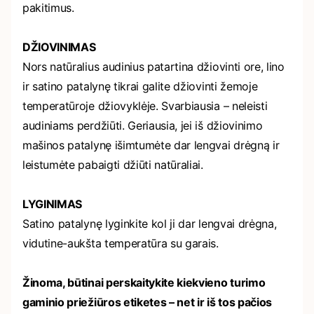
pakitimus.
DŽIOVINIMAS
Nors natūralius audinius patartina džiovinti ore, lino
ir satino patalynę tikrai galite džiovinti žemoje
temperatūroje džiovyklėje. Svarbiausia – neleisti
audiniams perdžiūti. Geriausia, jei iš džiovinimo
mašinos patalynę išimtumėte dar lengvai drėgną ir
leistumėte pabaigti džiūti natūraliai.
LYGINIMAS
Satino patalynę lyginkite kol ji dar lengvai drėgna,
vidutine-aukšta temperatūra su garais.
Žinoma, būtinai perskaitykite kiekvieno turimo
gaminio priežiūros etiketes – net ir iš tos pačios