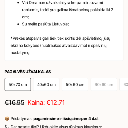
Visi Dreamon užvalkalai yra kerpami ir siuvami
rankomis, todėl yra galima išmatavimų paklaida iki 2
cm;
Su meile pasiūta Lietuvoje;
*Prekės atspalvis gali šiek tiek skirtis dėl apšvietimo, jūsų
ekrano kokybės (nuotraukos atvaizdavimo) ir spalvinių
nustatymų.
PAGALVĖS UŽVALKALAS
50x70 cm
40x60 cm
50x60 cm
60x60 cm
60
€16.95
Kaina: €12.71
📦 Pristatymas:
pagaminsime ir išsiųsime per 4 d.d.
📞 Dar nesate tikri? Užduokite visus rūpimus klausimus: