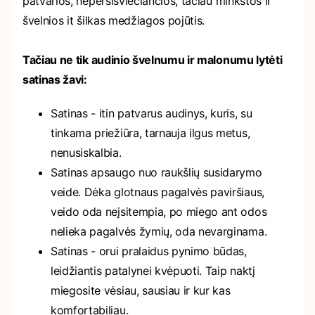
patvarios, nepersišviečiančios, tačiau minkštos ir
švelnios it šilkas medžiagos pojūtis.
Tačiau ne tik audinio švelnumu ir malonumu lytėti
satinas žavi:
Satinas - itin patvarus audinys, kuris, su
tinkama priežiūra, tarnauja ilgus metus,
nenusiskalbia.
Satinas apsaugo nuo raukšlių susidarymo
veide. Dėka glotnaus pagalvės paviršiaus,
veido oda neįsitempia, po miego ant odos
nelieka pagalvės žymių, oda nevarginama.
Satinas - orui pralaidus pynimo būdas,
leidžiantis patalynei kvėpuoti. Taip naktį
miegosite vėsiau, sausiau ir kur kas
komfortabiliau.