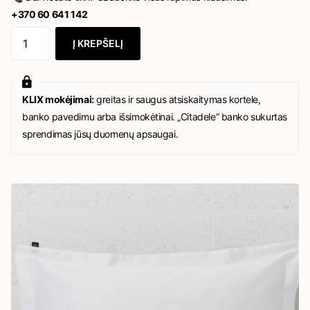
+370 60 641 142
Į KREPŠELĮ
KLIX mokėjimai:
greitas ir saugus atsiskaitymas kortele,
banko pavedimu arba išsimokėtinai. „Citadele“ banko sukurtas
sprendimas jūsų duomenų apsaugai.