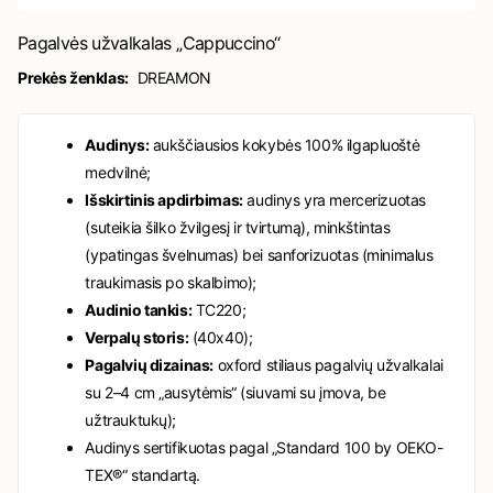
Pagalvės užvalkalas „Cappuccino“
Prekės ženklas:
DREAMON
Audinys:
aukščiausios kokybės 100% ilgapluoštė
medvilnė;
Išskirtinis apdirbimas:
audinys yra mercerizuotas
(suteikia šilko žvilgesį ir tvirtumą), minkštintas
(ypatingas švelnumas) bei sanforizuotas (minimalus
traukimasis po skalbimo);
Audinio tankis:
TC220;
Verpalų storis:
(40x40);
Pagalvių dizainas:
oxford stiliaus pagalvių užvalkalai
su 2–4 cm „ausytėmis“ (siuvami su įmova, be
užtrauktukų);
Audinys sertifikuotas pagal „Standard 100 by OEKO-
TEX®“ standartą.