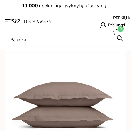
19 000+
sėkmingai įvykdytų užsakymų
PREKIŲ K
Prisijungti
0
NUOLAIDA -25%