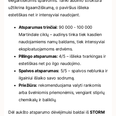
elegantiškomis spalvomis. Tanki audinio struktūra
užtikrina ilgaamžiškumą, o paviršius išlieka
estetiškas net ir intensyviai naudojant.
Atsparumas trinčiai:
90 000 - 100 000
Martindale ciklų – audinys tinka tiek kasdien
naudojamiems namų baldams, tiek intensyviai
eksploatuojamoms erdvėms.
Pillingo atsparumas:
4/5 – išlieka tvarkingas ir
estetiškas net po ilgo naudojimo.
Spalvos atsparumas:
5/5 – spalvos neblunka ir
ilgainiui išlaiko savo sodrumą.
Priežiūra:
rekomenduojama valyti rankomis
arba švelniomis priemonėmis, vengiant stiprių
chemikalų ir baliklių.
Dėl aukšto atsparumo dėvėjimuisi baldai iš
STORM