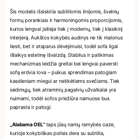
Šis modelis išsiskiria subtiliomis linijomis, švelnių
formų porankiais ir harmoningomis proporcijomis,
kurios lengvai įsilieja tiek į modernų, tiek į klasikinį
interjerą. Aukštos kokybės audinys ne tik malonus
liesti, bet ir atsparus dėvėjimuisi, todėl sofa ilgai
išlaikys estetinę išvaizdą. Stabilus ir patikimas
mechanizmas leidžia greitai bei lengvai paversti
sofą erdvia lova – puikus sprendimas patogiam
kasdieniam miegui ar netikėtiems svečiams. Tiek
sėdimųjų, tiek atraminių pagalvių užvalkalai yra
nuimami, todėl sofos priežiūra namuose bus
paprasta ir patogi.
„Alabama OEL“
taps jūsų namų ramybės oaze,
kurioje kokybiškas poilsis dera su subtilia,