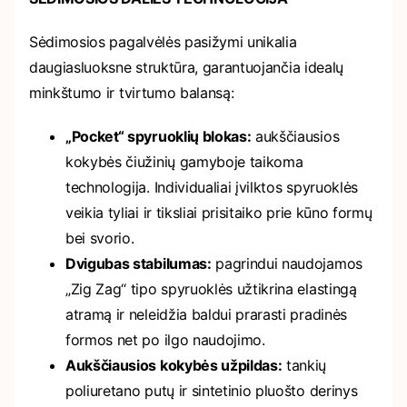
Sėdimosios pagalvėlės pasižymi unikalia
daugiasluoksne struktūra, garantuojančia idealų
minkštumo ir tvirtumo balansą:
„Pocket“ spyruoklių blokas:
aukščiausios
kokybės čiužinių gamyboje taikoma
technologija. Individualiai įvilktos spyruoklės
veikia tyliai ir tiksliai prisitaiko prie kūno formų
bei svorio.
Dvigubas stabilumas:
pagrindui naudojamos
„Zig Zag“ tipo spyruoklės užtikrina elastingą
atramą ir neleidžia baldui prarasti pradinės
formos net po ilgo naudojimo.
Aukščiausios kokybės užpildas:
tankių
poliuretano putų ir sintetinio pluošto derinys