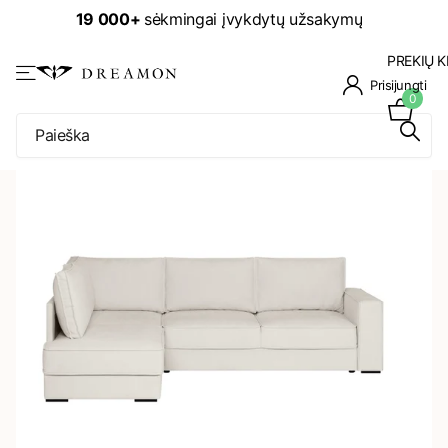
19 000+
sėkmingai įvykdytų užsakymų
PREKIŲ K
Prisijungti
0
NUOLAIDA -30%