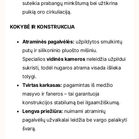
suteikia prabangų minkštumą bei užtikrina
puikią oro cirkuliaciją.
KOKYBĖ IR KONSTRUKCIJA
Atraminės pagalvėlės:
užpildytos smulkintų
putų ir silikoninio pluošto mišiniu.
Specialios
vidinės kameros
neleidžia užpildui
sukristi, todėl nugaros atrama visada išlieka
tolygi.
Tvirtas karkasas:
pagamintas iš medžio
masyvo ir faneros – tai garantuoja
konstrukcijos stabilumą bei ilgaamžiškumą.
Lengva priežiūra:
nuimami atraminių
pagalvėlių užvalkalai leidžia be vargo palaikyti
švarą.