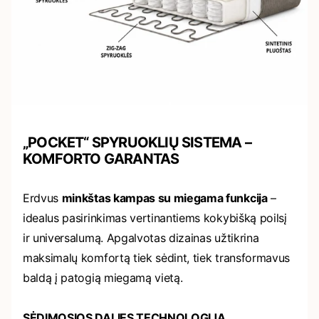
„POCKET“ SPYRUOKLIŲ SISTEMA –
KOMFORTO GARANTAS
Erdvus
minkštas kampas su miegama funkcija
–
idealus pasirinkimas vertinantiems kokybišką poilsį
ir universalumą. Apgalvotas dizainas užtikrina
maksimalų komfortą tiek sėdint, tiek transformavus
baldą į patogią miegamą vietą.
SĖDIMOSIOS DALIES TECHNOLOGIJA