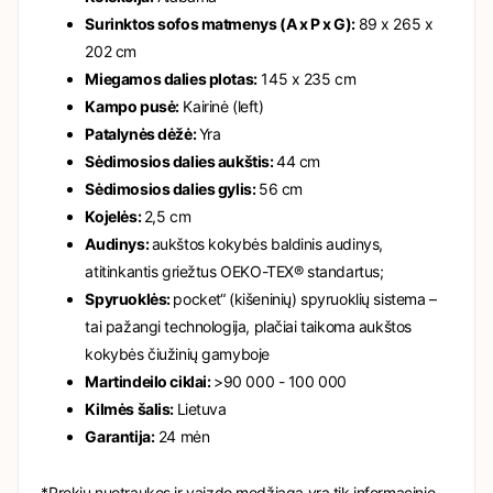
Surinktos sofos matmenys (A x P x G):
89 x 265 x
202 cm
Miegamos dalies plotas:
145 x 235 cm
Kampo pusė:
Kairinė (left)
Patalynės dėžė:
Yra
Sėdimosios dalies aukštis:
44 cm
Sėdimosios dalies gylis:
56 cm
Kojelės:
2,5 cm
Audinys:
aukštos kokybės baldinis audinys,
atitinkantis griežtus OEKO-TEX® standartus;
Spyruoklės:
pocket“ (kišeninių) spyruoklių sistema –
tai pažangi technologija, plačiai taikoma aukštos
kokybės čiužinių gamyboje
Martindeilo ciklai:
>90 000 - 100 000
Kilmės šalis:
Lietuva
Garantija:
24 mėn
*Prekių nuotraukos ir vaizdo medžiaga yra tik informacinio