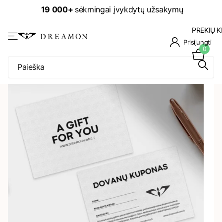
19 000+
sėkmingai įvykdytų užsakymų
PREKIŲ K
Prisijungti
0