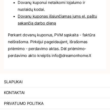
Dovanų kuponui netaikomi lojalumo ir
nuolaidų kodai.
Dovanų kuponas išsiunčiamas jums el. paštu
sekančią darbo dieną
Perkant dovanų kuponus, PVM sąskaita - faktūra
neišrašoma. Pirkėjui pageidaujant, išrašomas
priėmimo - perdavimo aktas. Dėl priėmimo-
perdavimo akto kreiptis info@dreamonhome.lt
SLAPUKAI
KONTAKTAI
PRIVATUMO POLITIKA