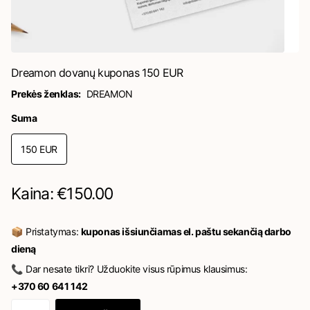
Dreamon dovanų kuponas 150 EUR
Prekės ženklas:
DREAMON
Suma
150 EUR
Kaina: €150.00
📦 Pristatymas:
kuponas išsiunčiamas el. paštu sekančią darbo
dieną
📞 Dar nesate tikri? Užduokite visus rūpimus klausimus:
+370 60 641 142