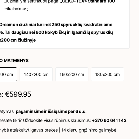
Čiužiniai yra sertifikuoti pagal
„OEKO-TEX® Standard 100“
reikalavimus;
 Dreamon čiužiniai turi net 250 spyruoklių kvadratiniame
e. Tai daugiau nei 900 kokybiškų ir ilgaamžių spyruoklių
200 cm čiužinyje
IO MATMENYS
200 cm
140x200 cm
160x200 cm
180x200 cm
a: €599.95
tatymas:
pagaminsime ir išsiųsime per 6 d.d.
esate tikri? Užduokite visus rūpimus klausimus:
+370 60 641 142
mybė atsiskaityti gavus prekes | 14 dienų grąžinimo galimybė