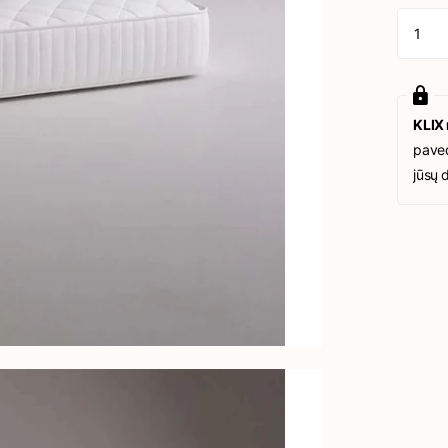
KLIX
paved
jūsų 