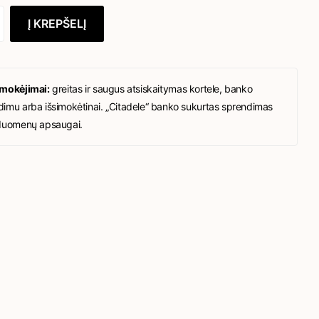
Į KREPŠELĮ
 mokėjimai:
greitas ir saugus atsiskaitymas kortele, banko
imu arba išsimokėtinai. „Citadele“ banko sukurtas sprendimas
duomenų apsaugai.