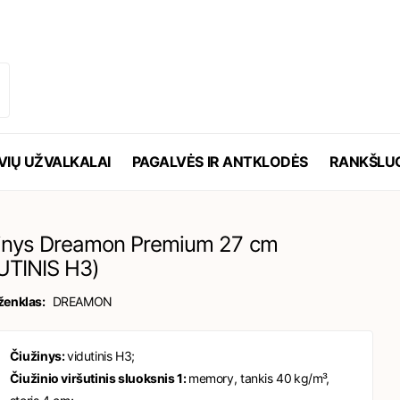
VIŲ UŽVALKALAI
PAGALVĖS IR ANTKLODĖS
RANKŠLUO
inys Dreamon Premium 27 cm
UTINIS H3)
ženklas:
DREAMON
Čiužinys:
vidutinis H3;
Čiužinio viršutinis sluoksnis 1:
memory, tankis 40 kg/m³,