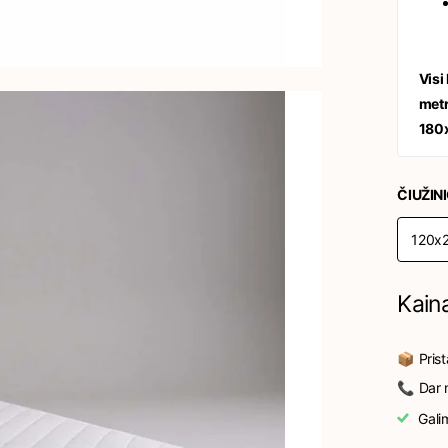
Visi
metr
180x
ČIUŽIN
120x
Kain
📦 Pris
📞 Dar n
Gali