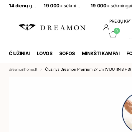
14 dienų
grąžinimo galimybė
19 000+
sėkmingai įvykdytų užsakymų
19 000+
sėkmingai įv
PREKIŲ KRE
0
ČIUŽINIAI
LOVOS
SOFOS
MINKŠTI KAMPAI
FO
dreamonhome.lt
Čiužinys Dreamon Premium 27 cm (VIDUTINIS H3)