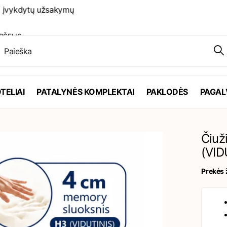
ykdytų užsakymų
PŠELIS
TELIAI
PATALYNĖS KOMPLEKTAI
PAKLODĖS
PAGAL
Čiuž
(VID
Prekės 