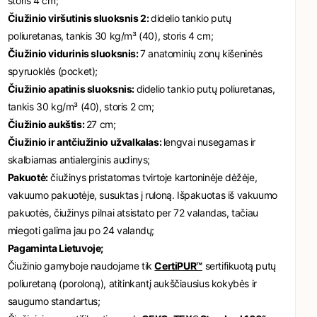
storis 4 cm;
Čiužinio viršutinis sluoksnis 2:
didelio tankio putų
poliuretanas, tankis 30 kg/m³ (40), storis 4 cm;
Čiužinio vidurinis sluoksnis:
7 anatominių zonų kišeninės
spyruoklės (pocket);
Čiužinio apatinis sluoksnis:
didelio tankio putų poliuretanas,
tankis 30 kg/m³ (40), storis 2 cm;
Čiužinio aukštis:
27 cm;
Čiužinio ir antčiužinio užvalkalas:
lengvai nusegamas ir
skalbiamas antialerginis audinys;
Pakuotė:
čiužinys pristatomas tvirtoje kartoninėje dėžėje,
vakuumo pakuotėje, susuktas į ruloną. Išpakuotas iš vakuumo
pakuotės, čiužinys pilnai atsistato per 72 valandas, tačiau
miegoti galima jau po 24 valandų;
Pagaminta Lietuvoje;
Čiužinio gamyboje naudojame tik
CertiPUR™
sertifikuotą putų
poliuretaną (poroloną), atitinkantį aukščiausius kokybės ir
saugumo standartus;