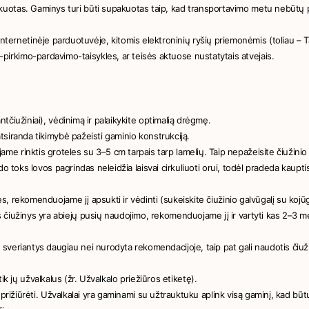
kuotas. Gaminys turi būti supakuotas taip, kad transportavimo metu nebūtų 
netinėje parduotuvėje, kitomis elektroninių ryšių priemonėmis (toliau – Ta
rkimo-pardavimo-taisykles, ar teisės aktuose nustatytais atvejais.
ntčiužiniai), vėdinimą ir palaikykite optimalią drėgmę.
atsiranda tikimybė pažeisti gaminio konstrukciją.
 rinktis groteles su 3–5 cm tarpais tarp lamelių. Taip nepažeisite čiužinio 
indo toks lovos pagrindas neleidžia laisvai cirkuliuoti orui, todėl pradeda kaupt
es, rekomenduojame jį apsukti ir vėdinti (sukeiskite čiužinio galvūgalį su kojūg
 čiužinys yra abiejų pusių naudojimo, rekomenduojame jį ir vartyti kas 2–3 m
veriantys daugiau nei nurodyta rekomendacijoje, taip pat gali naudotis čiužin
i tik jų užvalkalus (žr. Užvalkalo priežiūros etiketę).
va prižiūrėti. Užvalkalai yra gaminami su užtrauktuku aplink visą gaminį, kad būt