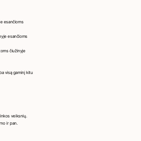
nyje esančioms
žinyje esančioms
itoms čiužinyje
ba visą gaminį kitu
inkos veiksnių.
mo ir pan.