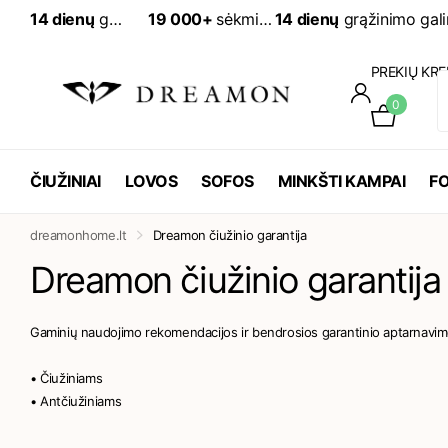
14 dienų
grąžinimo galimybė
19 000+
sėkmingai įvykdytų užsakymų
19 000+
sėkmingai įv
PREKIŲ KRE
0
ČIUŽINIAI
LOVOS
SOFOS
MINKŠTI KAMPAI
FO
dreamonhome.lt
Dreamon čiužinio garantija
Dreamon čiužinio garantija
Gaminių naudojimo rekomendacijos ir bendrosios garantinio aptarnavim
• Čiužiniams
• Antčiužiniams