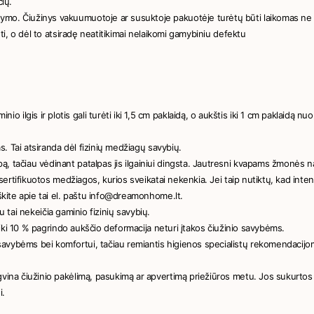
čių.
ymo. Čiužinys vakuumuotoje ar susuktoje pakuotėje turėtų būti laikomas ne i
ėti, o dėl to atsiradę neatitikimai nelaikomi gamybiniu defektu
lgis ir plotis gali turėti iki 1,5 cm paklaidą, o aukštis iki 1 cm paklaidą nuo
as. Tai atsiranda dėl fizinių medžiagų savybių.
ą, tačiau vėdinant patalpas jis ilgainiui dingsta. Jautresni kvapams žmonės 
k sertifikuotos medžiagos, kurios sveikatai nekenkia. Jei taip nutiktų, kad int
eškite apie tai el. paštu info@dreamonhome.lt.
au tai nekeičia gaminio fizinių savybių.
i iki 10 % pagrindo aukščio deformacija neturi įtakos čiužinio savybėms.
avybėms bei komfortui, tačiau remiantis higienos specialistų rekomendacijomi
ngvina čiužinio pakėlimą, pasukimą ar apvertimą priežiūros metu. Jos sukurto
i.