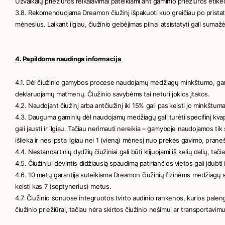
Užvalkalų priežiūros reikalavimai pateikiami ant gaminio priežiūros etike
3.8. Rekomenduojama Dreamon čiužinį išpakuoti kuo greičiau po pristat
mėnesius. Laikant ilgiau, čiužinio gebėjimas pilnai atsistatyti gali sumaž
4. Papildoma naudinga informacija
4.1. Dėl čiužinio gamybos procese naudojamų medžiagų minkštumo, gaminio i
deklaruojamų matmenų. Čiužinio savybėms tai neturi jokios įtakos.
4.2. Naudojant čiužinį arba antčiužinį iki 15% gali pasikeisti jo minkštum
4.3. Dauguma gaminių dėl naudojamų medžiagų gali turėti specifinį kvap
gali jausti ir ilgiau. Tačiau nerimauti nereikia – gamyboje naudojamos ti
išlieka ir nesilpsta ilgiau nei 1 (vieną) mėnesį nuo prekės gavimo, pran
4.4. Nestandartinių dydžių čiužiniai gali būti klijuojami iš kelių dalių, tači
4.5. Čiužiniui dėvintis didžiausią spaudimą patiriančios vietos gali įdubt
4.6. 10 metų garantija suteikiama Dreamon čiužinių fizinėms medžiagų s
keisti kas 7 (septynerius) metus.
4.7. Čiužinio šonuose integruotos tvirto audinio rankenos, kurios pale
čiužinio priežiūrai, tačiau nėra skirtos čiužinio nešimui ar transportavimu