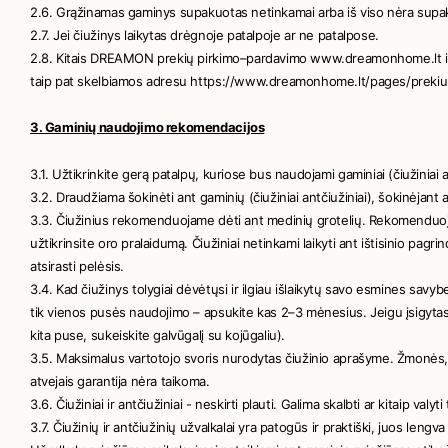
2.6. Grąžinamas gaminys supakuotas netinkamai arba iš viso nėra supa
2.7. Jei čiužinys laikytas drėgnoje patalpoje ar ne patalpose.
2.8. Kitais DREAMON prekių pirkimo–pardavimo www.dreamonhome.lt inter
taip pat skelbiamos adresu https://www.dreamonhome.lt/pages/prekiu-pi
3. Gaminių naudojimo rekomendacijos
3.1. Užtikrinkite gerą patalpų, kuriose bus naudojami gaminiai (čiužiniai a
3.2. Draudžiama šokinėti ant gaminių (čiužiniai antčiužiniai), šokinėjant 
3.3. Čiužinius rekomenduojame dėti ant medinių grotelių. Rekomenduojame
užtikrinsite oro pralaidumą. Čiužiniai netinkami laikyti ant ištisinio pagr
atsirasti pelėsis.
3.4. Kad čiužinys tolygiai dėvėtųsi ir ilgiau išlaikytų savo esmines savyb
tik vienos pusės naudojimo – apsukite kas 2–3 mėnesius. Jeigu įsigytas
kita puse, sukeiskite galvūgalį su kojūgaliu).
3.5. Maksimalus vartotojo svoris nurodytas čiužinio aprašyme. Žmonės, s
atvejais garantija nėra taikoma.
3.6. Čiužiniai ir antčiužiniai - neskirti plauti. Galima skalbti ar kitaip valyt
3.7. Čiužinių ir antčiužinių užvalkalai yra patogūs ir praktiški, juos leng