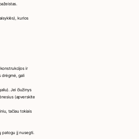
pažeistas.
isyklės), kurios
konstrukcijos ir
is drėgmė, gali
aliu). Jei čiužinys
ėnesius (apverskite
iu, tačiau tokiais
ų patogu jį nusegti.