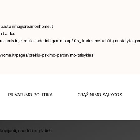
niu paštu info@dreamonhome.lt
a tvarka.
u Jumis ir jei reikia suderinti gaminio apžiūrą, kurios metu būtų nustatyta ga
home.lt/pages/prekiu-pirkimo-pardavimo-taisykles
PRIVATUMO POLITIKA
GRĄŽINIMO SĄLYGOS
juoti, naudoti ar platinti