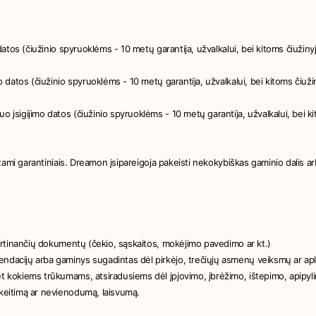
o datos (čiužinio spyruoklėms - 10 metų garantija, užvalkalui, bei kitoms čiuži
mo datos (čiužinio spyruoklėms - 10 metų garantija, užvalkalui, bei kitoms čiu
o įsigijimo datos (čiužinio spyruoklėms - 10 metų garantija, užvalkalui, bei k
įstami garantiniais. Dreamon įsipareigoja pakeisti nekokybiškas gaminio dalis ar
tvirtinančių dokumentų (čekio, sąskaitos, mokėjimo pavedimo ar kt.)
endacijų arba gaminys sugadintas dėl pirkėjo, trečiųjų asmenų veiksmų ar apl
et kokiems trūkumams, atsiradusiems dėl įpjovimo, įbrėžimo, ištepimo, apipyli
ikeitimą ar nevienodumą, laisvumą.