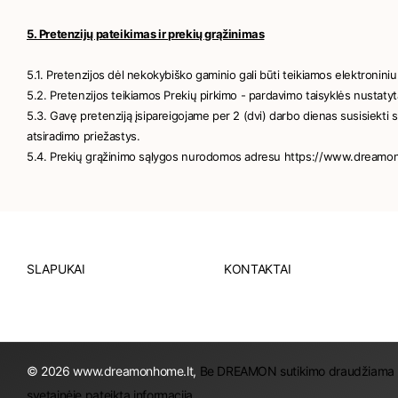
5. Pretenzijų pateikimas ir prekių grąžinimas
5.1. Pretenzijos dėl nekokybiško gaminio gali būti teikiamos elektroni
5.2. Pretenzijos teikiamos Prekių pirkimo - pardavimo taisyklės nustatyt
5.3. Gavę pretenziją įsipareigojame per 2 (dvi) darbo dienas susisiekti s
atsiradimo priežastys.
5.4. Prekių grąžinimo sąlygos nurodomos adresu https://www.dreamon
SLAPUKAI
KONTAKTAI
©
2026
www.dreamonhome.lt,
Be DREAMON sutikimo draudžiama kopi
svetainėje pateiktą informaciją.