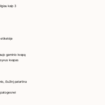
lgiau kaip 3
 etiketėje
naujo gaminio kvapą
ensyvus kvapas
s, čiužinį patartina
s patogesnei