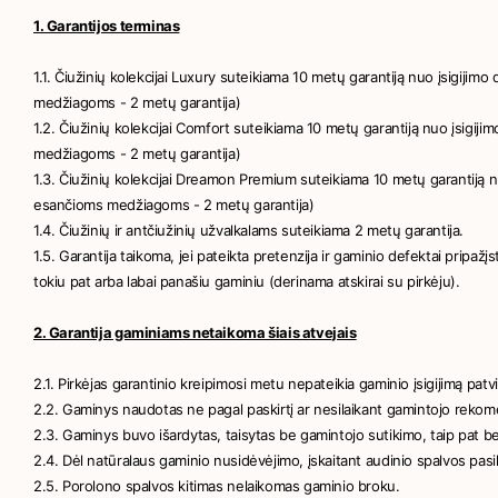
1. Garantijos terminas
1.1. Čiužinių kolekcijai Luxury suteikiama 10 metų garantiją nuo įsigijim
medžiagoms - 2 metų garantija)
1.2. Čiužinių kolekcijai Comfort suteikiama 10 metų garantiją nuo įsigiji
medžiagoms - 2 metų garantija)
1.3. Čiužinių kolekcijai Dreamon Premium suteikiama 10 metų garantiją nu
esančioms medžiagoms - 2 metų garantija)
1.4. Čiužinių ir antčiužinių užvalkalams suteikiama 2 metų garantija.
1.5. Garantija taikoma, jei pateikta pretenzija ir gaminio defektai pripaž
tokiu pat arba labai panašiu gaminiu (derinama atskirai su pirkėju).
2. Garantija gaminiams netaikoma šiais atvejais
2.1. Pirkėjas garantinio kreipimosi metu nepateikia gaminio įsigijimą pa
2.2. Gaminys naudotas ne pagal paskirtį ar nesilaikant gamintojo rekom
2.3. Gaminys buvo išardytas, taisytas be gamintojo sutikimo, taip pat b
2.4. Dėl natūralaus gaminio nusidėvėjimo, įskaitant audinio spalvos pas
2.5. Porolono spalvos kitimas nelaikomas gaminio broku.