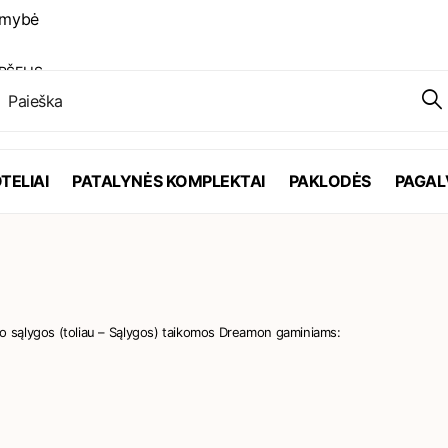
ykdytų užsakymų
PŠELIS
TELIAI
PATALYNĖS KOMPLEKTAI
PAKLODĖS
PAGAL
o sąlygos (toliau – Sąlygos) taikomos Dreamon gaminiams: