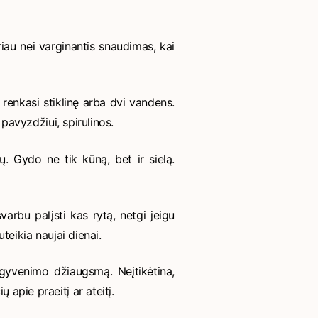
riau nei varginantis snaudimas, kai
i renkasi stiklinę arba dvi vandens.
 pavyzdžiui, spirulinos.
. Gydo ne tik kūną, bet ir sielą.
varbu palįsti kas rytą, netgi jeigu
uteikia naujai dienai.
i gyvenimo džiaugsmą. Neįtikėtina,
 apie praeitį ar ateitį.