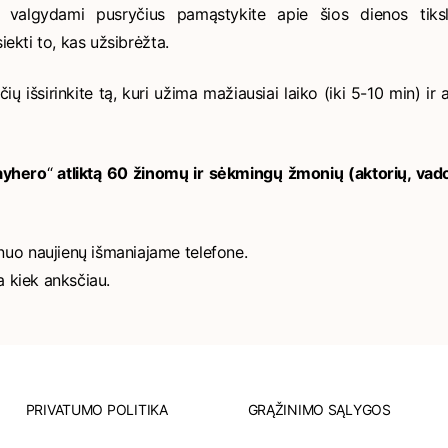
valgydami pusryčius pamąstykite apie šios dienos tikslu
ekti to, kas užsibrėžta.
ių išsirinkite tą, kuri užima mažiausiai laiko (iki 5-10 min) ir a
ayhero
“
atliktą 60 žinomų ir sėkmingų žmonių (aktorių, vadov
nuo naujienų išmaniajame telefone.
ba kiek anksčiau.
PRIVATUMO POLITIKA
GRĄŽINIMO SĄLYGOS