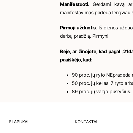
Manifestuoti
. Gerdami kavą ar 
manifestavimas padeda lengviau si
Pirmoji užduotis
. Iš dienos užduoč
darbų pradžią. Pirmyn!
Beje, ar žinojote, kad pagal
„
21d
paaiškėjo, kad:
90 proc. jų ryto NEpradeda 
50 proc. jų keliasi 7 ryto ar
89 proc. jų valgo pusryčius.
SLAPUKAI
KONTAKTAI