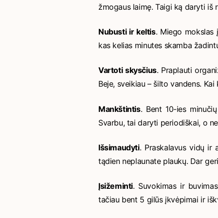
žmogaus laimę. Taigi ką daryti iš 
Nubusti ir keltis
. Miego mokslas į
kas kelias minutes skamba žadint
Vartoti skysčius
. Praplauti organi
Beje, sveikiau – šilto vandens. Kai 
Mankštintis
. Bent 10-ies minuči
Svarbu, tai daryti periodiškai, o 
Išsimaudyti
. Praskalavus vidų ir 
tądien neplaunate plaukų. Dar geriau
Įsižeminti
. Suvokimas ir buvimas 
tačiau bent 5 gilūs įkvėpimai ir iš