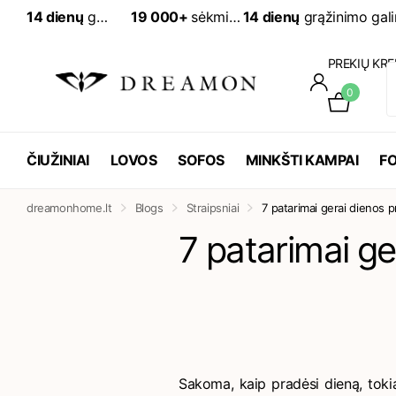
14 dienų
grąžinimo galimybė
19 000+
sėkmingai įvykdytų užsakymų
PREKIŲ KRE
0
ČIUŽINIAI
LOVOS
SOFOS
MINKŠTI KAMPAI
FO
dreamonhome.lt
Blogs
Straipsniai
7 patarimai gerai dienos p
7 patarimai ge
Sakoma, kaip pradėsi dieną, tokia