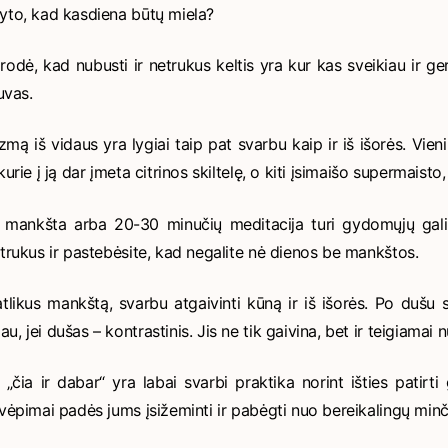
ryto, kad kasdiena būtų miela?
rodė, kad nubusti ir netrukus keltis yra kur kas sveikiau ir ge
uvas.
zmą iš vidaus yra lygiai taip pat svarbu kaip ir iš išorės. Vien
kurie į ją dar įmeta citrinos skiltelę, o kiti įsimaišo supermaisto,
ų mankšta arba 20-30 minučių meditacija turi gydomųjų galių
netrukus ir pastebėsite, kad negalite nė dienos be mankštos.
atlikus mankštą, svarbu atgaivinti kūną ir iš išorės. Po dušu s
, jei dušas – kontrastinis. Jis ne tik gaivina, bet ir teigiamai n
„čia ir dabar“ yra labai svarbi praktika norint išties patirt
kvėpimai padės jums įsižeminti ir pabėgti nuo bereikalingų minčių