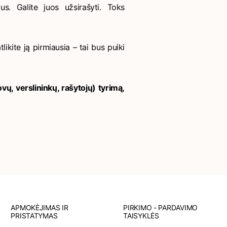
s. Galite juos užsirašyti. Toks
tlikite ją pirmiausia – tai bus puiki
ų, verslininkų, rašytojų) tyrimą,
APMOKĖJIMAS IR
PIRKIMO - PARDAVIMO
PRISTATYMAS
TAISYKLĖS