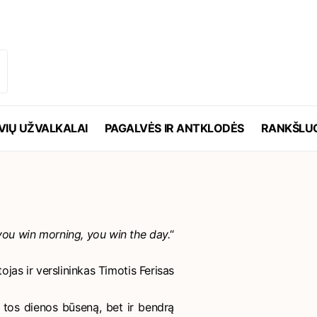
19 000+
sėkmingai įvykdytų užsakymų
VIŲ UŽVALKALAI
PAGALVĖS IR ANTKLODĖS
RANKŠLUO
 you win morning, you win the day.
“
tojas ir verslininkas Timotis Ferisas
k tos dienos būseną, bet ir bendrą