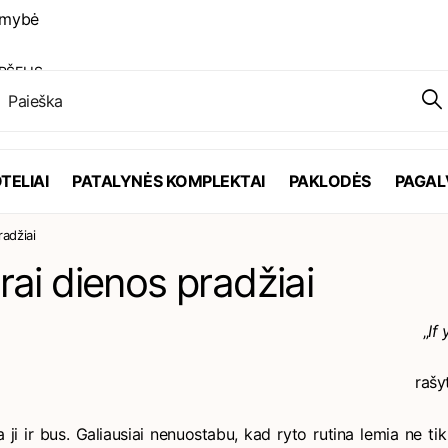
PŠELIS
TELIAI
PATALYNĖS KOMPLEKTAI
PAKLODĖS
PAGAL
radžiai
rai dienos pradžiai
„
If
rašy
 ji ir bus. Galiausiai nenuostabu, kad ryto rutina lemia ne ti